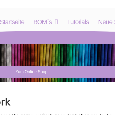
Startseite
BOM´s
Tutorials
Neue S
Zum Online Shop
rk