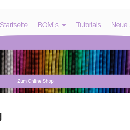
Startseite
BOM´s
Tutorials
Neue S
Zum Online Shop
g