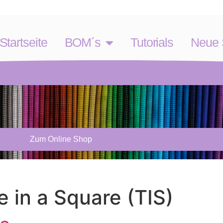
Startseite
BOM´s
Tutorials
Neue S
Zum Online Shop
e in a Square (TIS)