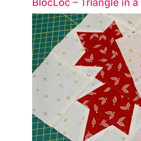
BlocLoc – Triangle in 